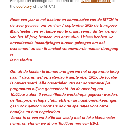
For question message can be send to the
event commission
or
the
secretary
of the MTCN!
Ruim een jaar is het bestuur en commissies van de MTCN in
de weer geweest om op 6 en 7 september 2025 de Europese
Manchester Terriër Happening te organiseren, dit ter viering
van het 15-jarig bestaan van onze club. Helaas hebben we
onvoldoende inschrijvingen binnen gekregen om het
evenement op een financieel verantwoorde manier doorgang
te
laten vinden.
Om uit de kosten te komen brengen we het programma terug
naar 1 dag, en wel op zaterdag 6 september 2025. De locatie
is onveranderd. Alle onderdelen van het oorspronkelijke
programma blijven gehandhaafd. Na de opening om
10:00uur zullen 3 verschillende workshops gegeven worden,
de Kampioenschaps clubmatch en de huishondenkeuringen
gaan ook gewoon door als ook de spelletjes voor onze
hondjes en hun begeleiders.
Verder is er een winkeltje aanwezig met unieke Manchester
items, en sluiten we af om 18:00uur met een BBQ.